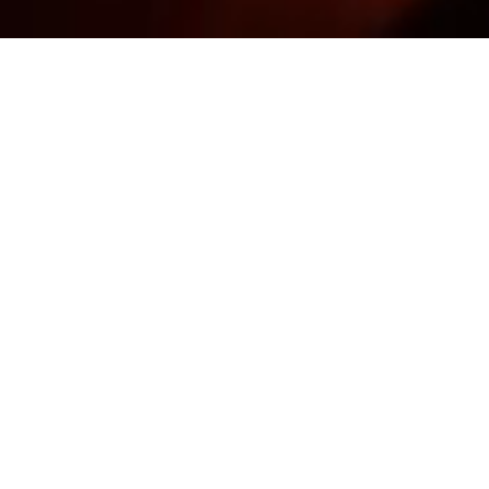
日本スカイランタン協会®
スカイランタンの特徴
安全性と環境配慮
火気不使用（ヘリウムガスを利用）
付属の糸でかんたんに回収
3重の飛散防止構造
機能性