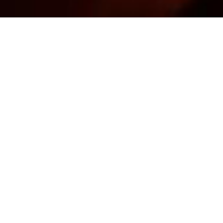
日本スカイランタン協会®
スカイランタンの特徴
安全性と環境配慮
火気不使用（ヘリウムガスを利用）
付属の糸でかんたんに回収
3重の飛散防止構造
機能性