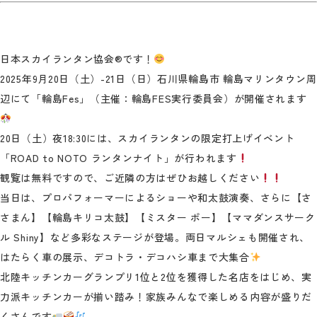
日本スカイランタン協会®です！
2025年9月20日（土）-21日（日）石川県輪島市 輪島マリンタウン周
辺にて「輪島Fes」（主催：輪島FES実行委員会）が開催されます
20日（土）夜18:30には、スカイランタンの限定打上げイベント
「ROAD to NOTO ランタンナイト」が行われます
観覧は無料ですので、ご近隣の方はぜひお越しください
当日は、プロパフォーマーによるショーや和太鼓演奏、さらに【さ
さまん】【輪島キリコ太鼓】【ミスター ポー】【ママダンスサーク
ル Shiny】など多彩なステージが登場。両日マルシェも開催され、
はたらく車の展示、デコトラ・デコハシ車まで大集合
北陸キッチンカーグランプリ1位と2位を獲得した名店をはじめ、実
力派キッチンカーが揃い踏み！家族みんなで楽しめる内容が盛りだ
くさんです