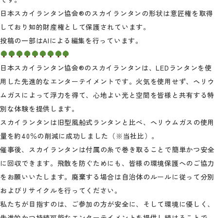
日本スカイランタン協会®のスカイランタンの形状は意匠権を取得
しており知的財産権として保護されています。
投稿の一部はAIによる編集を行っています。
日本スカイランタン協会®のスカイランタンは、LEDランタンを使
用した先進的なエンターテイメントです。火気を使用せず、ヘリウ
ムガスによって浮力を得て、心地よい光と空間を皆様と共有する特
別な体験を提供します。
スカイランタンは旧型風船式ランタンと比べ、ヘリウムガスの使用
量を約40％の削減に成功しました（※当社比）。
催事後、スカイランタンは付属の糸で巻き取ることで簡単かつ安全
に回収できます。飛散を防ぐためにも、皆様の環境保護へのご協力
をお願いいたします。廃棄する場合は自治体のルールに従って分別
およびリサイクルを行ってください。
私たちが目指すのは、ご参加の方が安全に、そして環境に優しく、
先進的かつ持続可能なエンターテイメントを提供し続けることで