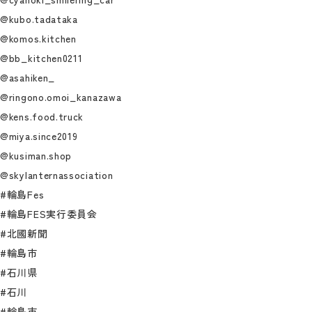
@kubo.tadataka
@komos.kitchen
@bb_kitchen0211
@asahiken_
@ringono.omoi_kanazawa
@kens.food.truck
@miya.since2019
@kusiman.shop
@skylanternassociation
#輪島Fes
#輪島FES実行委員会
#北國新聞
#輪島市
#石川県
#石川
#輪島市