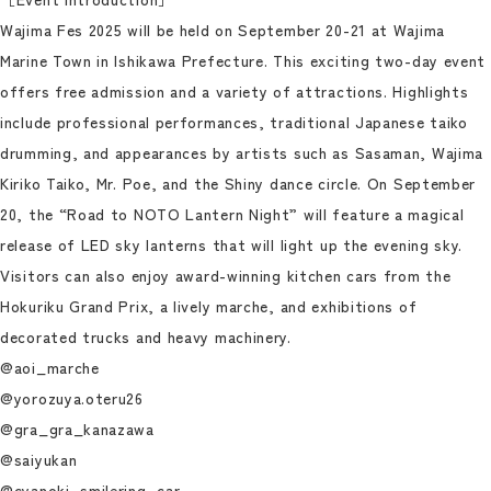
Wajima Fes 2025 will be held on September 20-21 at Wajima
Marine Town in Ishikawa Prefecture. This exciting two-day event
offers free admission and a variety of attractions. Highlights
include professional performances, traditional Japanese taiko
drumming, and appearances by artists such as Sasaman, Wajima
Kiriko Taiko, Mr. Poe, and the Shiny dance circle. On September
20, the “Road to NOTO Lantern Night” will feature a magical
release of LED sky lanterns that will light up the evening sky.
Visitors can also enjoy award-winning kitchen cars from the
Hokuriku Grand Prix, a lively marche, and exhibitions of
decorated trucks and heavy machinery.
@aoi_marche
@yorozuya.oteru26
@gra_gra_kanazawa
@saiyukan
@cyanoki_smilering_car