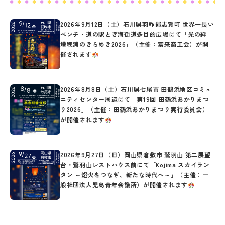
2026年9月12日（土）石川県羽咋郡志賀町 世界一長い
ベンチ・道の駅とぎ海街道多目的広場にて「光の絆
増穂浦のきらめき2026」（主催：富来商工会）が開
催されます
2026年8月8日（土）石川県七尾市 田鶴浜地区コミュ
ニティセンター周辺にて「第19回 田鶴浜あかりまつ
り2026」（主催：田鶴浜あかりまつり実行委員会）
が開催されます
2026年9月27日（日）岡山県倉敷市 鷲羽山 第二展望
台・鷲羽山レストハウス前にて「Kojima スカイラン
タン ～燈火をつなぎ、新たな時代へ～」（主催：一
般社団法人児島青年会議所）が開催されます