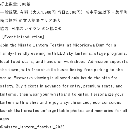
打上数量: 500基
一般観覧: 有料（大人1,500円 当日2,000円）※中学生以下・美里町
民は無料 ※立入制限エリアあり
協力: 日本スカイランタン協会®
［Event Introduction］
Join the Misato Lantern Festival at Midorikawa Dam for a
family-friendly evening with LED sky lanterns, stage programs,
local food stalls, and hands-on workshops. Admission supports
the town, with free shuttle buses linking free parking to the
venue. Fireworks viewing is allowed only inside the site for
safety. Buy tickets in advance for entry, premium seats, and
lanterns, then wear your wristband to enter. Personalize your
lantern with wishes and enjoy a synchronized, eco-conscious
launch that creates unforgettable photos and memories for all
ages.
@misato_lantern_festival_2025