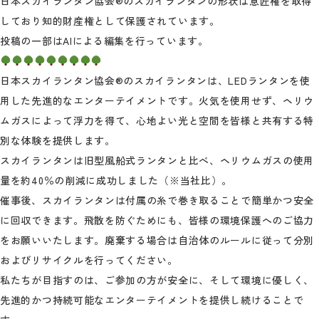
日本スカイランタン協会®のスカイランタンの形状は意匠権を取得
しており知的財産権として保護されています。
投稿の一部はAIによる編集を行っています。
日本スカイランタン協会®のスカイランタンは、LEDランタンを使
用した先進的なエンターテイメントです。火気を使用せず、ヘリウ
ムガスによって浮力を得て、心地よい光と空間を皆様と共有する特
別な体験を提供します。
スカイランタンは旧型風船式ランタンと比べ、ヘリウムガスの使用
量を約40％の削減に成功しました（※当社比）。
催事後、スカイランタンは付属の糸で巻き取ることで簡単かつ安全
に回収できます。飛散を防ぐためにも、皆様の環境保護へのご協力
をお願いいたします。廃棄する場合は自治体のルールに従って分別
およびリサイクルを行ってください。
私たちが目指すのは、ご参加の方が安全に、そして環境に優しく、
先進的かつ持続可能なエンターテイメントを提供し続けることで