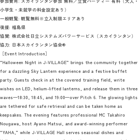
参加費用: スカイランタン参加 無料／立食パーティー 有料（大人・
小学生・未就学の料金設定あり）
一般観覧: 観覧無料※立入制限エリアあり
後援: 福島県
協賛: 株式会社日立システムズパワーサービス（スカイランタン）
協力: 日本スカイランタン協会®
［Event Introduction］
“Halloween Night in J-VILLAGE” brings the community together
for a dazzling Sky Lantern experience and a festive buffet
party. Guests check in at the covered training field, write
wishes on LED, helium-lifted lanterns, and release them in three
waves—18:30, 18:45, and 19:00—over Pitch 6. The glowing lights
are tethered for safe retrieval and can be taken home as
keepsakes. The evening features professional MC Takahiro
Nougawa, host Ayano Matsui, and award-winning performer
“YAHA,” while J-VILLAGE Hall serves seasonal dishes and