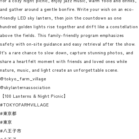
for a cozy night picnic, enjoy jazz music, warm food and drinks,
and gather around a gentle bonfire. Write your wish on an eco-
friendly LED sky lantern, then join the countdown as one
hundred golden lights rise together and drift like a constellation
above the fields. This family-friendly program emphasizes
safety with on-site guidance and easy retrieval after the show.
It’s a rare chance to slow down, capture stunning photos, and
share a heartfelt moment with friends and loved ones while
nature, music, and light create an unforgettable scene.
@tokyo_farm_village
@skylanternassociation
【100 Lanterns & Night Picnic】
#TOKYOFARMVILLAGE
#東京都
#東京
#八王子市