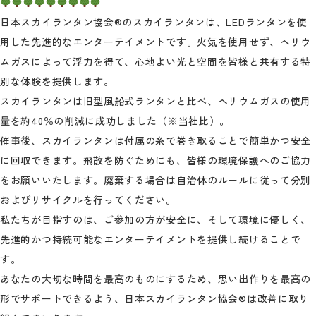
日本スカイランタン協会®のスカイランタンは、LEDランタンを使
用した先進的なエンターテイメントです。火気を使用せず、ヘリウ
ムガスによって浮力を得て、心地よい光と空間を皆様と共有する特
別な体験を提供します。
スカイランタンは旧型風船式ランタンと比べ、ヘリウムガスの使用
量を約40％の削減に成功しました（※当社比）。
催事後、スカイランタンは付属の糸で巻き取ることで簡単かつ安全
に回収できます。飛散を防ぐためにも、皆様の環境保護へのご協力
をお願いいたします。廃棄する場合は自治体のルールに従って分別
およびリサイクルを行ってください。
私たちが目指すのは、ご参加の方が安全に、そして環境に優しく、
先進的かつ持続可能なエンターテイメントを提供し続けることで
す。
あなたの大切な時間を最高のものにするため、思い出作りを最高の
形でサポートできるよう、日本スカイランタン協会®は改善に取り