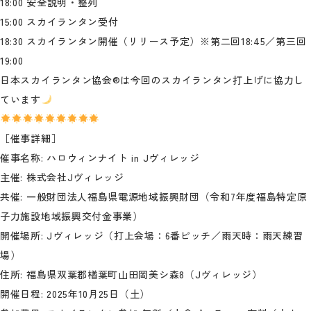
18:00 安全説明・整列
15:00 スカイランタン受付
18:30 スカイランタン開催（リリース予定）※第二回18:45／第三回
19:00
日本スカイランタン協会®は今回のスカイランタン打上げに協力し
ています
［催事詳細］
催事名称: ハロウィンナイト in Jヴィレッジ
主催: 株式会社Jヴィレッジ
共催: 一般財団法人福島県電源地域振興財団（令和7年度福島特定原
子力施設地域振興交付金事業）
開催場所: Jヴィレッジ（打上会場：6番ピッチ／雨天時：雨天練習
場）
住所: 福島県双葉郡楢葉町山田岡美シ森8（Jヴィレッジ）
開催日程: 2025年10月25日（土）