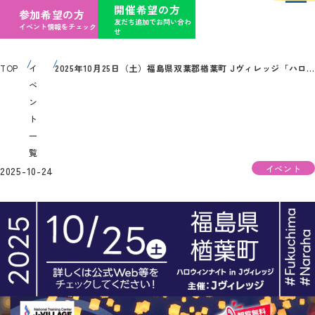
開催希望の方
参加希望の方
友だち追加でお問い合わ
イベント情報をチェック
せ
TOP
イ
2025年10月25日（土）福島県双葉郡楢葉町 Jヴィレッジ「ハロウィンナイト in Jヴィレッジ（主催：株式会社Jヴィレッジ）」が開催されます
ベ
ン
ト
一
覧
イベント
2025-10-24