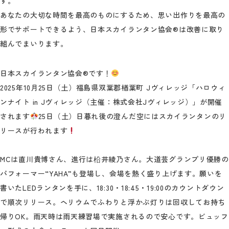
す。
あなたの大切な時間を最高のものにするため、思い出作りを最高の
形でサポートできるよう、日本スカイランタン協会®は改善に取り
組んでまいります。
日本スカイランタン協会®です！
2025年10月25日（土）福島県双葉郡楢葉町 Jヴィレッジ「ハロウィ
ンナイト in Jヴィレッジ（主催：株式会社Jヴィレッジ）」が開催
されます
25日（土）日暮れ後の澄んだ空にはスカイランタンのリ
リースが行われます
MCは直川貴博さん、進行は柗井綾乃さん。大道芸グランプリ優勝の
パフォーマー“YAHA”も登場し、会場を熱く盛り上げます。願いを
書いたLEDランタンを手に、18:30・18:45・19:00のカウントダウン
で順次リリース。ヘリウムでふわりと浮かぶ灯りは回収してお持ち
帰りOK。雨天時は雨天練習場で実施されるので安心です。ビュッフ