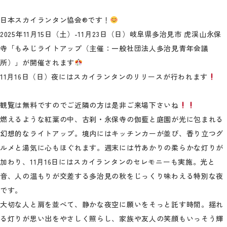
日本スカイランタン協会®です！
2025年11月15日（土）-11月23日（日）岐阜県多治見市 虎渓山永保
寺「もみじライトアップ（主催：一般社団法人多治見青年会議
所）」が開催されます
11月16日（日）夜にはスカイランタンのリリースが行われます
観覧は無料ですのでご近隣の方は是非ご来場下さいね
燃えるような紅葉の中、古刹・永保寺の伽藍と庭園が光に包まれる
幻想的なライトアップ。境内にはキッチンカーが並び、香り立つグ
ルメと湯気に心もほぐれます。週末には竹あかりの柔らかな灯りが
加わり、11月16日にはスカイランタンのセレモニーも実施。光と
音、人の温もりが交差する多治見の秋をじっくり味わえる特別な夜
です。
大切な人と肩を並べて、静かな夜空に願いをそっと託す時間。揺れ
る灯りが思い出をやさしく照らし、家族や友人の笑顔もいっそう輝