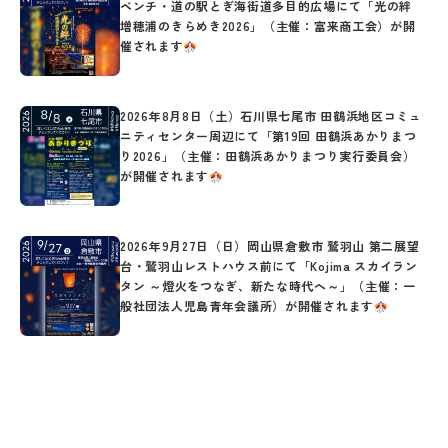
ベンチ・道の駅とぎ海街道多目的広場にて「光の絆
増穂浦のきらめき2026」（主催：富来商工会）が開
催されます
2026年8月8日（土）石川県七尾市 田鶴浜地区コミュ
ニティセンター周辺にて「第19回 田鶴浜あかりまつ
り2026」（主催：田鶴浜あかりまつり実行委員会）
が開催されます
2026年9月27日（日）岡山県倉敷市 鷲羽山 第二展望
台・鷲羽山レストハウス前にて「Kojima スカイラン
タン ～燈火をつなぎ、新たな時代へ～」（主催：一
般社団法人児島青年会議所）が開催されます