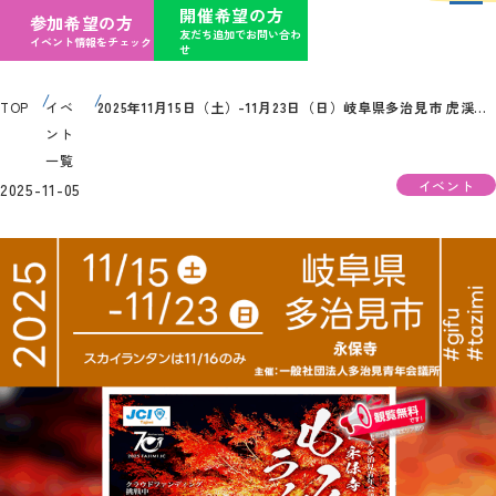
開催希望の方
参加希望の方
友だち追加でお問い合わ
イベント情報をチェック
せ
TOP
イベ
2025年11月15日（土）-11月23日（日）岐阜県多治見市 虎渓山永保寺「もみじライトアップ（主催：一般社団法人多治見青年会議所）」が開催されます
ント
一覧
イベント
2025-11-05