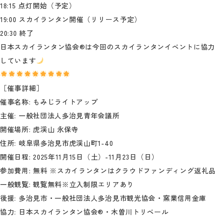
18:15 点灯開始（予定）
19:00 スカイランタン開催（リリース予定）
20:30 終了
日本スカイランタン協会®は今回のスカイランタンイベントに協力
しています
［催事詳細］
催事名称: もみじライトアップ
主催: 一般社団法人多治見青年会議所
開催場所: 虎渓山 永保寺
住所: 岐阜県多治見市虎渓山町1-40
開催日程: 2025年11月15日（土）-11月23日（日）
参加費用: 無料 ※スカイランタンはクラウドファンディング返礼品
一般観覧: 観覧無料※立入制限エリアあり
後援: 多治見市・一般社団法人多治見市観光協会・窯業信用金庫
協力: 日本スカイランタン協会®・木曽川トリベール