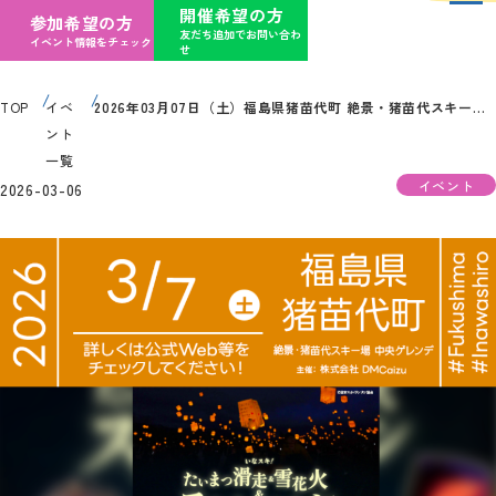
開催希望の方
参加希望の方
友だち追加でお問い合わ
イベント情報をチェック
せ
TOP
イベ
2026年03月07日（土）福島県猪苗代町 絶景・猪苗代スキー場にて「いなスキ！たいまつ滑走 雪花火 スカイランタン」（主催：株式会社 DMCaizu）が開催されます
ント
一覧
イベント
2026-03-06