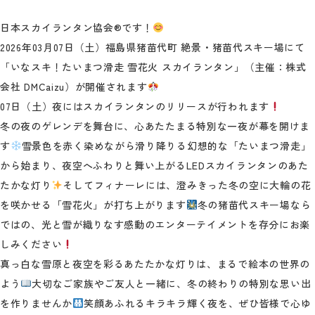
日本スカイランタン協会®です！
2026年03月07日（土）福島県猪苗代町 絶景・猪苗代スキー場にて
「いなスキ！たいまつ滑走 雪花火 スカイランタン」（主催：株式
会社 DMCaizu）が開催されます
07日（土）夜にはスカイランタンのリリースが行われます
冬の夜のゲレンデを舞台に、心あたたまる特別な一夜が幕を開けま
す
雪景色を赤く染めながら滑り降りる幻想的な「たいまつ滑走」
から始まり、夜空へふわりと舞い上がるLEDスカイランタンのあた
たかな灯り
そしてフィナーレには、澄みきった冬の空に大輪の花
を咲かせる「雪花火」が打ち上がります
冬の猪苗代スキー場なら
ではの、光と雪が織りなす感動のエンターテイメントを存分にお楽
しみください
真っ白な雪原と夜空を彩るあたたかな灯りは、まるで絵本の世界の
よう
大切なご家族やご友人と一緒に、冬の終わりの特別な思い出
を作りませんか
笑顔あふれるキラキラ輝く夜を、ぜひ皆様で心ゆ