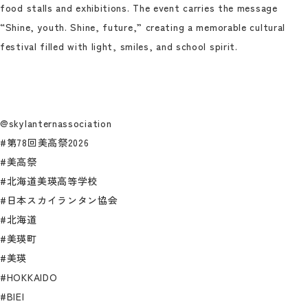
food stalls and exhibitions. The event carries the message
“Shine, youth. Shine, future,” creating a memorable cultural
festival filled with light, smiles, and school spirit.
@skylanternassociation
#第78回美高祭2026
#美高祭
#北海道美瑛高等学校
#日本スカイランタン協会
#北海道
#美瑛町
#美瑛
#HOKKAIDO
#BIEI