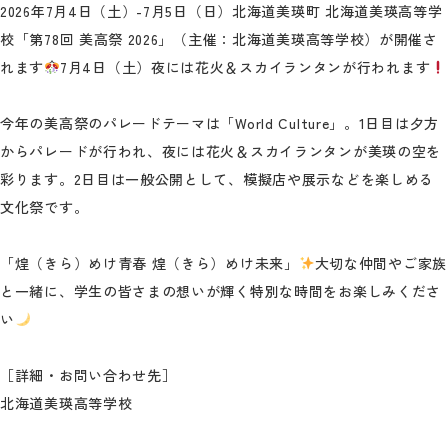
2026年7月4日（土）-7月5日（日）北海道美瑛町 北海道美瑛高等学
校「第78回 美高祭 2026」（主催：北海道美瑛高等学校）が開催さ
れます
7月4日（土）夜には花火＆スカイランタンが行われます
今年の美高祭のパレードテーマは「World Culture」。1日目は夕方
からパレードが行われ、夜には花火＆スカイランタンが美瑛の空を
彩ります。2日目は一般公開として、模擬店や展示などを楽しめる
文化祭です。
「煌（きら）めけ青春 煌（きら）めけ未来」
大切な仲間やご家族
と一緒に、学生の皆さまの想いが輝く特別な時間をお楽しみくださ
い
［詳細・お問い合わせ先］
北海道美瑛高等学校