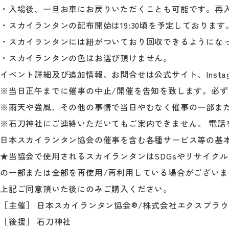
・入場後、一旦お車にお戻りいただくことも可能です。再
・スカイランタンの配布開始は19:30頃を予定しております
・スカイランタンには紐がついており回収できるようにな
・スカイランタンの色はお選び頂けません。
イベント詳細及び追加情報、お問合せは公式サイト、Instagr
※当日正午までに催事の中止/開催を告知を致します。必
※雨天や強風、その他の事情で当日やむなく催事の一部ま
※石刀神社にご連絡いただいてもご案内できません。 電話
日本スカイランタン協会の催事を含む各種サービス等の基本
★当協会で使用されるスカイランタンはSDGsやリサイク
の一部または全部を再使用/再利用している場合がござい
上記ご同意頂いた後にのみご購入ください。
［主催］ 日本スカイランタン協会®/株式会社エクスプラ
［後援］ 石刀神社