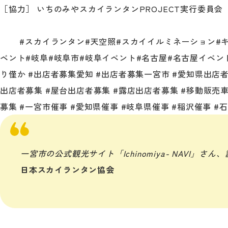
［協力］ いちのみやスカイランタンPROJECT実行委員会
#スカイランタン
#天空照
#スカイイルミネーション
#
ベント
#岐阜
#岐阜市
#岐阜イベント
#名古屋
#名古屋イベン
り僅か
#出店者募集愛知
#出店者募集一宮市
#愛知県出店
出店者募集
#屋台出店者募集
#露店出店者募集
#移動販売
募集
#一宮市催事
#愛知県催事
#岐阜県催事
#稲沢催事
#
一宮市の公式観光サイト「Ichinomiya- NAVI」
日本スカイランタン協会