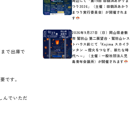
周辺にて「第19回 田鶴浜あかりま
つり2026」（主催：田鶴浜あかり
まつり実行委員会）が開催されま
す
2026年9月27日（日）岡山県倉敷
市 鷲羽山 第二展望台・鷲羽山レス
トハウス前にて「Kojima スカイラ
ンタン ～燈火をつなぎ、新たな時
了まで出庫で
代へ～」（主催：一般社団法人児
島青年会議所）が開催されます
必要です。
しんでいただ