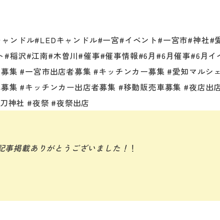
キャンドル
#LEDキャンドル
#一宮
#イベント
#一宮市
#神社
#
ト
#稲沢
#江南
#木曽川
#催事
#催事情報
#6月
#6月催事
#6月イ
者募集
#一宮市出店者募集
#キッチンカー募集
#愛知マルシ
車募集
#キッチンカー出店者募集
#移動販売車募集
#夜店出
石刀神社
#夜祭
#夜祭出店
さん、記事掲載ありがとうございました！
！