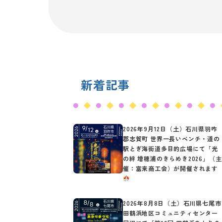
新着記事
2026年9月12日（土）石川県羽咋
郡志賀町 世界一長いベンチ・道の
駅とぎ海街道多目的広場にて「光
の絆 増穂浦のきらめき2026」（主
催：富来商工会）が開催されます
2026年8月8日（土）石川県七尾市
田鶴浜地区コミュニティセンター