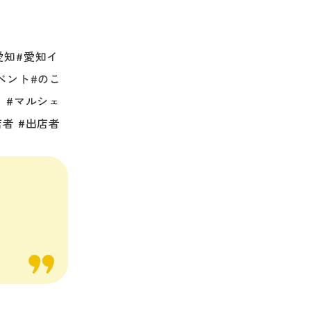
愛知
#愛知イ
ベント
#のこ
ェ
#マルシェ
店者
#出店者