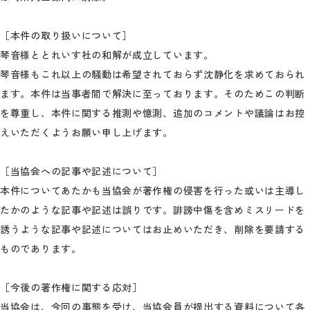
［本件の取り扱いについて］
琴音様ととれいす社の和解が成立しています。
琴音様もこれ以上の騒動は希望されておらず沈静化を求めておられ
ます。本件は当事者間で解決に至っております。そのためこの判断
を尊重し、本件に関する推測や憶測、追加のコメントや議論はお控
えいただくようお願い申し上げます。
［当協会への記事や記述について］
本件についてあたかも当協会が著作権の侵害を行った或いは主導し
たかのような記事や記述は誤りです。誹謗中傷を含めミスリードを
誘うような記事や記述についてはお止めいただき、削除を要請する
ものであります。
［今後の著作権に関する応対］
当協会は、今回の事態を受け、当協会員が提出する資料について各