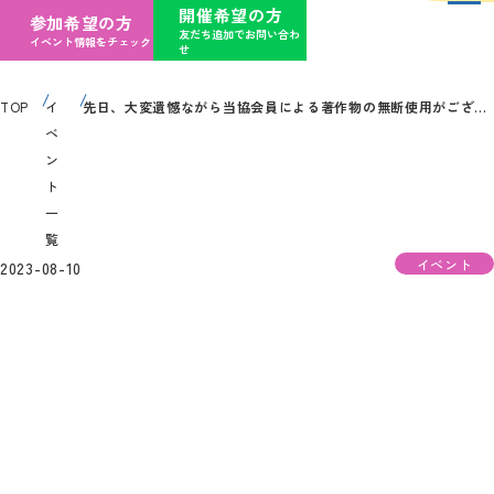
開催希望の方
参加希望の方
友だち追加でお問い合わ
イベント情報をチェック
せ
TOP
イ
先日、大変遺憾ながら当協会員による著作物の無断使用がございました。 本行為は、当協会における規約およびポリシーにも抵触しており大変厳粛に受け止めております。 当協会は本件を詳らかに発表する社会的責務があると考えており、明示させていただきます。
ベ
ン
ト
一
覧
イベント
2023-08-10