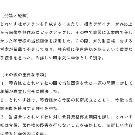
［発端と経緯］
とれいす社がチラシを作成するにあたり、担当デザイナーがWeb上
から画像を無作為にピックアップし、その中で非常に印象的で美し
かった琴音様の当該画像を採用した。この際、知的財産権に対する
考慮が希薄で不足しており、琴音様に使用許諾を取るという重要な
手続きを怠った。※詳しい時系列は画像として別添。
［その後の重要な事項］
１．琴音様ととれいす社の間で当該画像を含む一連の問題に対して
和解が成立し完全に解決した。
２．とれいす社は、琴音様から今回の和解成立とともに、今後も当
該画像を使用する許可を得た。
３．当協会はとれいす社に対し会員資格停止期間を課し、とれいす
社は今後、著作権の侵害を行わないことを確約した。※詳しい内容
は時系列画像内に別添。