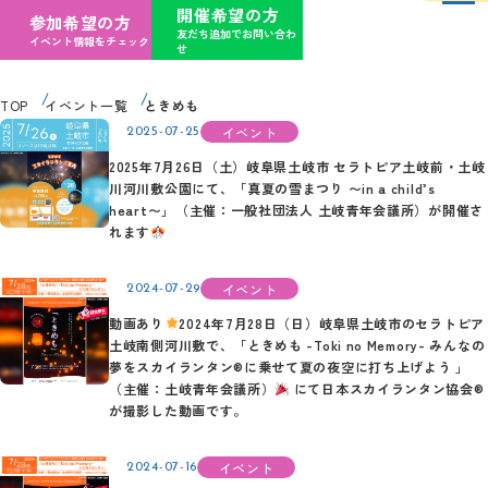
開催希望の方
参加希望の方
友だち追加でお問い合わ
イベント情報をチェック
せ
TOP
イベント一覧
ときめも
イベント
2025-07-25
2025年7月26日（土）岐阜県土岐市 セラトピア土岐前・土岐
川河川敷公園にて、「真夏の雪まつり 〜in a child’s
heart〜」（主催：一般社団法人 土岐青年会議所）が開催さ
れます
イベント
2024-07-29
動画あり
2024年7月28日（日）岐阜県土岐市のセラトピア
土岐南側河川敷で、「ときめも -Toki no Memory- みんなの
夢をスカイランタン®に乗せて夏の夜空に打ち上げよう 」
（主催：土岐青年会議所）
にて日本スカイランタン協会®
が撮影した動画です。
イベント
2024-07-16