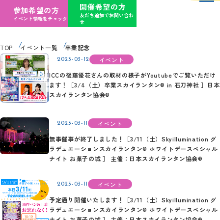
開催希望の方
参加希望の方
友だち追加でお問い合わ
イベント情報をチェック
せ
TOP
イベント一覧
卒業記念
イベント
2023-03-12
ICCの後藤優花さんの取材の様子がYoutubeでご覧いただけ
ます！［3/4（土）卒業スカイランタン® in 石刀神社 ］日本
スカイランタン協会®
イベント
2023-03-11
無事催事が終了しました！［3/11（土）Skyillumination グ
ラデュエーションスカイランタン® ホワイトデースペシャル
ナイト お菓子の城 ］ 主催：日本スカイランタン協会®
イベント
2023-03-11
予定通り開催いたします！［3/11（土）Skyillumination グ
ラデュエーションスカイランタン® ホワイトデースペシャル
ナイト お菓子の城 ］ 主催：日本スカイランタン協会®