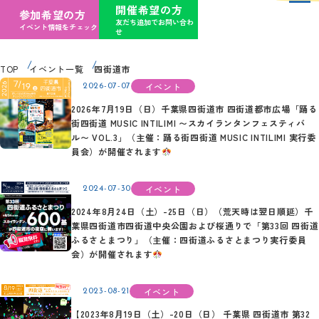
開催希望の方
参加希望の方
友だち追加でお問い合わ
イベント情報をチェック
せ
TOP
イベント一覧
四街道市
イベント
2026-07-07
2026年7月19日（日）千葉県四街道市 四街道都市広場「踊る
街四街道 MUSIC INTILIMI 〜スカイランタンフェスティバ
ル〜 VOL.3」（主催：踊る街四街道 MUSIC INTILIMI 実行委
員会）が開催されます
イベント
2024-07-30
2024年8月24日（土）-25日（日）（荒天時は翌日順延）千
葉県四街道市四街道中央公園および桜通りで「第33回 四街道
ふるさとまつり」（主催：四街道ふるさとまつり実行委員
会）が開催されます
イベント
2023-08-21
【2023年8月19日（土）-20日（日） 千葉県 四街道市 第32