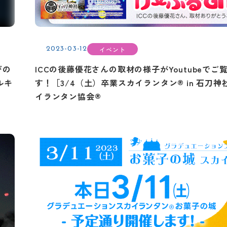
イベント
2023-03-12
びの
ICCの後藤優花さんの取材の様子がYoutubeでご
ルキ
す！［3/4（土）卒業スカイランタン® in 石刀神
イランタン協会®