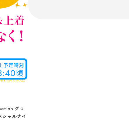
tion グラ
ペシャルナイ
®