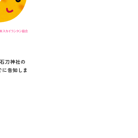
 石刀神社の
でに告知しま