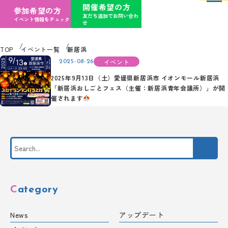
開催希望の方
参加希望の方
友だち追加でお問い合わ
イベント情報をチェック
せ
TOP
イベント一覧
新居浜
イベント
2025-08-26
2025年9月13日（土）愛媛県新居浜市 イオンモール新居浜
「新居浜おしごとフェス（主催：新居浜青年会議所）」が開
催されます
Category
News
アップデート