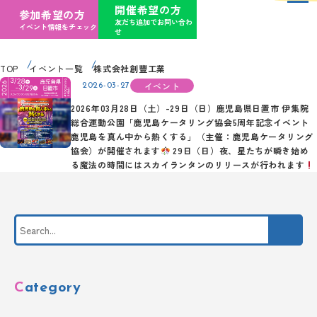
開催希望の方
参加希望の方
友だち追加でお問い合わ
イベント情報をチェック
せ
TOP
イベント一覧
株式会社創豐工業
イベント
2026-03-27
2026年03月28日（土）-29日（日）鹿児島県日置市 伊集院
総合運動公園「鹿児島ケータリング協会5周年記念イベント
鹿児島を真ん中から熱くする」（主催：鹿児島ケータリング
協会）が開催されます
29日（日）夜、星たちが瞬き始め
る魔法の時間にはスカイランタンのリリースが行われます
Category