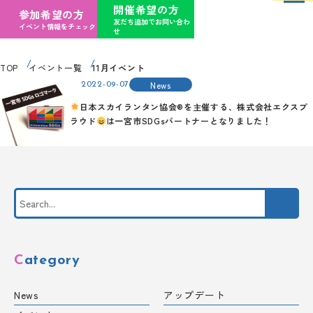
開催希望の方
参加希望の方
友だち追加でお問い合わ
イベント情報をチェック
せ
TOP
イベント一覧
11月イベント
News
2022-09-07
日本スカイランタン協会®を主催する、株式会社エクスプ
ラウド
は一宮市SDGsパートナーとなりました！
Category
News
アップデート